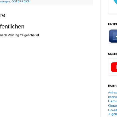
anzeigen
,
ÖSTERREICH
re:
UNSE
entlichen
 nach Prüfung freigeschaltet.
UNSE
RUBRI
Antira
Behind
Famil
Gesel
Gewalt
Jugen