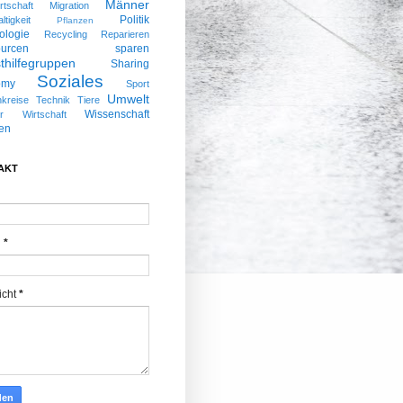
Männer
rtschaft
Migration
Politik
tigkeit
Pflanzen
ologie
Recycling
Reparieren
ssourcen sparen
thilfegruppen
Sharing
Soziales
omy
Sport
Umwelt
kreise
Technik
Tiere
Wissenschaft
r
Wirtschaft
en
AKT
l
*
icht
*