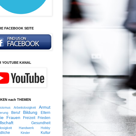
RE FACEBOOK SEITE
R YOUTUBE KANAL
KEN nach THEMEN
Armut
ssismus
Arbeitslosigkeit
Bildung
Beruf
Eltern
erung
ie
Frauen
Freizeit
Frieden
lschaft
Gesundheit
losigkeit
Handwerk
Hobby
dliche
Kultur
Kinder