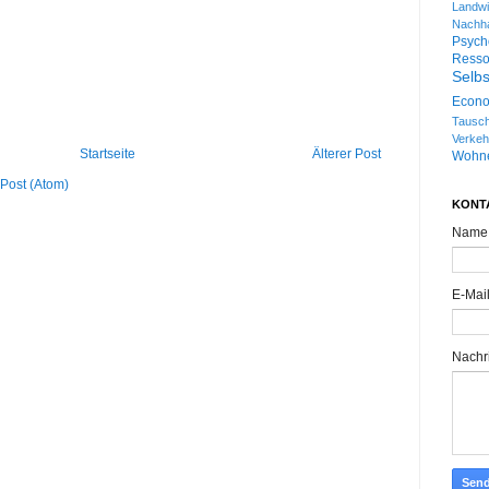
Landwi
Nachhal
Psych
Re
Selbs
Econ
Tausch
Verkeh
Startseite
Älterer Post
Wohn
Post (Atom)
KONT
Name
E-Mai
Nachr