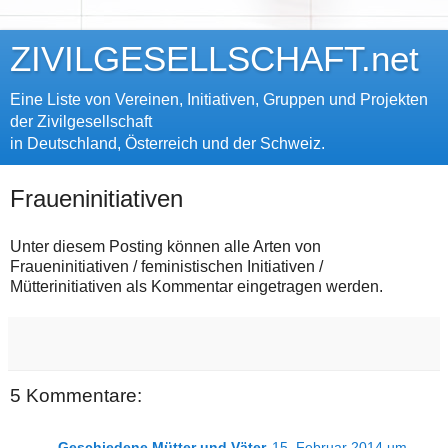
ZIVILGESELLSCHAFT.net
Eine Liste von Vereinen, Initiativen, Gruppen und Projekten
der Zivilgesellschaft
in Deutschland, Österreich und der Schweiz.
Fraueninitiativen
Unter diesem Posting können alle Arten von
Fraueninitiativen / feministischen Initiativen /
Mütterinitiativen als Kommentar eingetragen werden.
5 Kommentare:
Geschiedene Mütter und Väter
15. Februar 2014 um